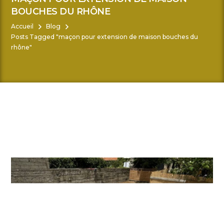
BOUCHES DU RHÔNE
Accueil
Blog
Posts Tagged "maçon pour extension de maison bouches du
rhône"