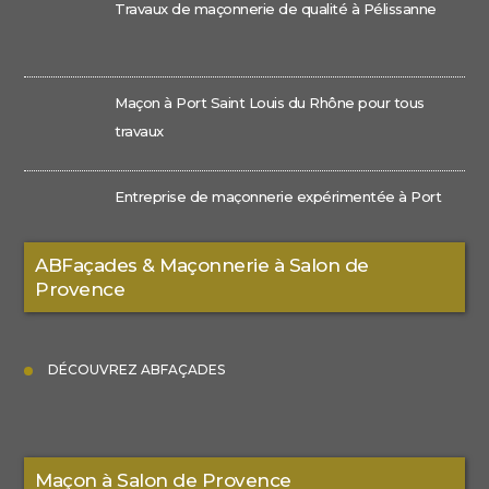
Travaux de maçonnerie de qualité à Pélissanne
Maçon à Port Saint Louis du Rhône pour tous
travaux
Entreprise de maçonnerie expérimentée à Port
Saint Louis du Rhône
ABFaçades & Maçonnerie à Salon de
Provence
Maçon à Saint Cannat pour travaux de construction
DÉCOUVREZ ABFAÇADES
Travaux de maçonnerie fiables à Saint Cannat
Maçon à Salon de Provence
Maçon à Vitrolles pour projets durables