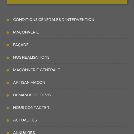
CONDITIONS GÉNÉRALES D’INTERVENTION
Entreprise de maçonnerie professionnelle à
Vitrolles
MAÇONNERIE
FAÇADE
Maçon à Cuges les Pins pour vos projets de
construction
NOS RÉALISATIONS
MAÇONNERIE GÉNÉRALE
Travaux de maçonnerie sur mesure à Cuges les
Pins
ARTISAN MAÇON
DEMANDE DE DEVIS
Votre maçon à Eguilles pour tous travaux de
NOUS CONTACTER
construction
ACTUALITÉS
Entreprise de maçonnerie fiable à Eguilles
ANNUAIRES